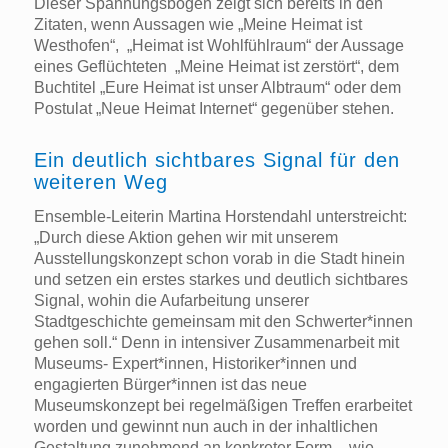
Dieser Spannungsbogen zeigt sich bereits in den
Zitaten, wenn Aussagen wie „Meine Heimat ist
Westhofen“, „Heimat ist Wohlfühlraum“ der Aussage
eines Geflüchteten „Meine Heimat ist zerstört“, dem
Buchtitel „Eure Heimat ist unser Albtraum“ oder dem
Postulat „Neue Heimat Internet“ gegenüber stehen.
Ein deutlich sichtbares Signal für den
weiteren Weg
Ensemble-Leiterin Martina Horstendahl unterstreicht:
„Durch diese Aktion gehen wir mit unserem
Ausstellungskonzept schon vorab in die Stadt hinein
und setzen ein erstes starkes und deutlich sichtbares
Signal, wohin die Aufarbeitung unserer
Stadtgeschichte gemeinsam mit den Schwerter*innen
gehen soll.“ Denn in intensiver Zusammenarbeit mit
Museums- Expert*innen, Historiker*innen und
engagierten Bürger*innen ist das neue
Museumskonzept bei regelmäßigen Treffen erarbeitet
worden und gewinnt nun auch in der inhaltlichen
Gestaltung zunehmend an konkreter Form – wie