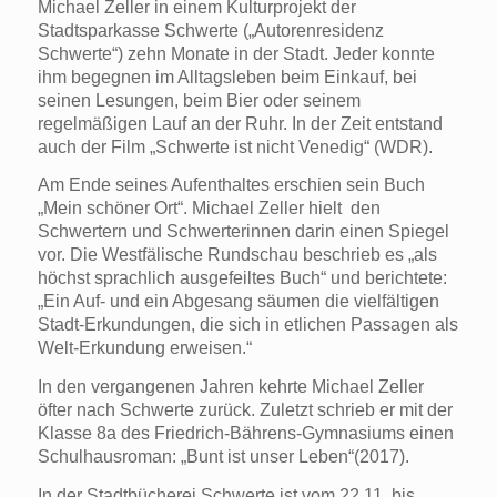
Michael Zeller in einem Kulturprojekt der
Stadtsparkasse Schwerte („Autorenresidenz
Schwerte“) zehn Monate in der Stadt. Jeder konnte
ihm begegnen im Alltagsleben beim Einkauf, bei
seinen Lesungen, beim Bier oder seinem
regelmäßigen Lauf an der Ruhr. In der Zeit entstand
auch der Film „Schwerte ist nicht Venedig“ (WDR).
Am Ende seines Aufenthaltes erschien sein Buch
„Mein schöner Ort“. Michael Zeller hielt den
Schwertern und Schwerterinnen darin einen Spiegel
vor. Die Westfälische Rundschau beschrieb es „als
höchst sprachlich ausgefeiltes Buch“ und berichtete:
„Ein Auf- und ein Abgesang säumen die vielfältigen
Stadt-Erkundungen, die sich in etlichen Passagen als
Welt-Erkundung erweisen.“
In den vergangenen Jahren kehrte Michael Zeller
öfter nach Schwerte zurück. Zuletzt schrieb er mit der
Klasse 8a des Friedrich-Bährens-Gymnasiums einen
Schulhausroman: „Bunt ist unser Leben“(2017).
In der Stadtbücherei Schwerte ist vom 22.11. bis